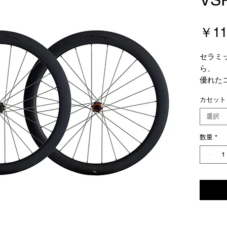
￥11
セラミ
ら、
優れた
回転の
カセット
そして
スペッ
選択
乗った
数量
*
す。
初めて
方
オール
にお勧
突出し