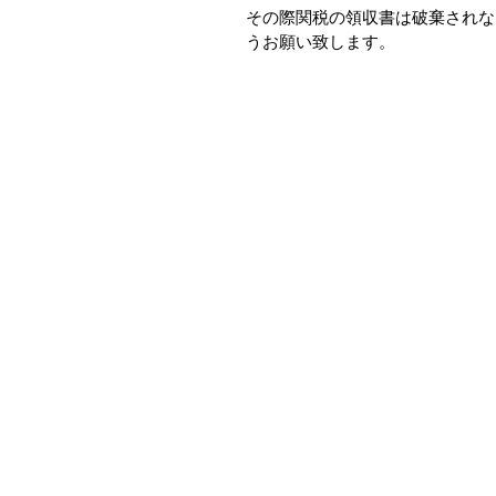
その際関税の領収書は破棄されな
うお願い致します。
特定商取引法に基づく表記
プライバシーポリシー
配送規約
​製品保証
​返品・交換
お問い合わせ