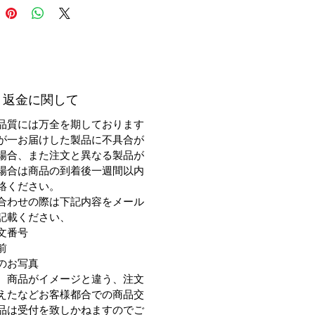
、乗ればわかる良さがあります。
・返金に関して
品質には万全を期しております
が一お届けした製品に不具合が
場合、また注文と異なる製品が
場合は商品の到着後一週間以内
絡ください。
合わせの際は下記内容をメール
記載ください、
文番号
前
のお写真
、商品がイメージと違う、注文
えたなどお客様都合での商品交
品は受付を致しかねますのでご