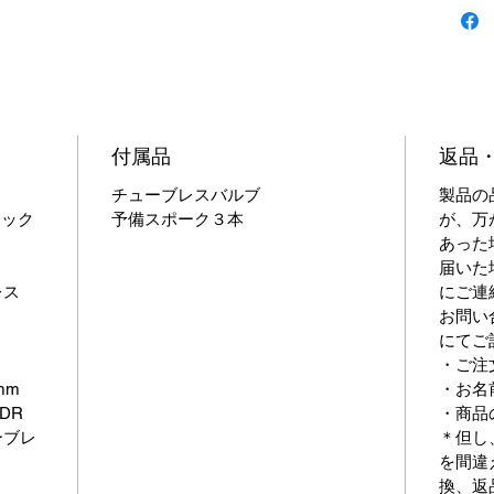
けれど
付属品
返品
チューブレスバルブ
製品の
フック
予備スポーク３本
が、万
あった
届いた
ンレス
にご連
お問い
にてご
・ご注
mm
・お名
DR
・商品
ーブレ
＊但し
を間違
換、返