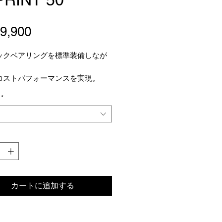
価
9,900
格
ックベアリングを標準装備しなが
コストパフォーマンスを実現。
軽さ、巡航時の伸び、
*
長距離での快適性。
クだけでは伝わらない、
瞬間に感じる気持ちよさがありま
のカーボンホイールを探している
ラウンドに使える1本が欲しい方
カートに追加する
めできるホイールです。
た特徴はないかもしれない。