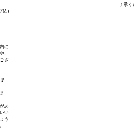
了承く
ープ込）
。
内に
や、
ござ
しま
ま
があ
いい
ょう
。