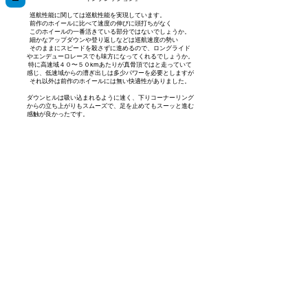
巡航性能に関しては巡航性能を実現しています。
前作のホイールに比べて速度の伸びに頭打ちがなく
このホイールの一番活きている部分ではないでしょうか。
細かなアップダウンや登り返しなどは巡航速度の勢い
そのままにスピードを殺さずに進めるので、ロングライド
やエンデューロレースでも味方になってくれるでしょうか。
特に高速域４０〜５０kmあたりが真骨頂ではと走っていて
感じ、低速域からの漕ぎ出しは多少パワーを必要としますが
それ以外は前作のホイールには無い快適性がありました。
ダウンヒルは吸い込まれるように速く、下りコーナーリング
からの立ち上がりもスムーズで、足を止めてもスーッと進む
感触が良かったです。
特定商取引法に基づく表記
プライバシーポリシー
配送規約
​製品保証
​返品・交換
お問い合わせ