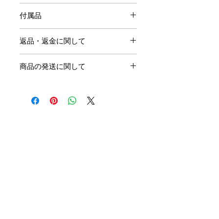
スペックだけでは伝わらない、
リムハイト：50mm
付属品
乗った瞬間に感じる気持ちよさがあ
リム幅 ：内22mm/外28mm フ
ります。
ック有
チューブレスバルブ
リム素材 ：カーボン
返品・返金に関して
予備スポーク３本
初めてのカーボンホイールを探して
スポーク ：CN SPORKステンレ
製品の品質には万全を期しておりま
いる方
ス 前２４本 後２４本
商品の発送に関して
すが、万が一お届けした製品に不具
ハブ ：VSPRINT ３６T
オールラウンドに使える1本が欲し
合があった場合、また注文と異なる
ベアリング：セラミック
い方
ODINは全て受注生産になります。
製品が届いた場合は商品の到着後一
スルーアクスル：
ご注文をいただいてから三週間以内
にお勧めできるホイールです。
週間以内にご連絡ください。
F100mm/R142mm
にお客様へお届け致します。（地域
お問い合わせの際は下記内容をメー
フリーボディ：Shimano/SRAM
や、社会情勢などにより遅れる場合
突出した特徴はないかもしれない。
ルにてご記載ください、
XDR
がございます。）
けれど、乗ればわかる良さがありま
・ご注文番号
タイヤ ：クリンチャー/チュー
商品の発送は中国の工場より、
す。
・お名前
ブレス
EMS（国際郵便）にてお送り致し
・商品のお写真
ブレーキ ：ディスクブレーキ
ます。
＊但し、商品がイメージと違う、注
耐荷重 ：110kg
送料、関税は商品代に含んでおりま
文を間違えたなどお客様都合での商
WEIGHT ：1380±30g(リムテープ
す。
品交換、返品は受付を致しかねます
込）
＊万が一お届けの際関税等ご請求が
のでご了承ください。
あった場合は一度配達員にお支払
いいただき、ご連絡いただけますで